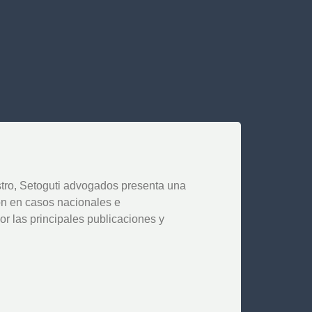
tro, Setoguti advogados presenta una
ón en casos nacionales e
or las principales publicaciones y